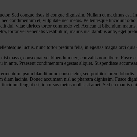
s auctor. Sed congue risus id congue dignissim. Nullam et maximus est.
e nec condimentum et, vulputate nec metus. Pellentesque tincidunt odio 
ue elit dui, vitae ultrices tortor commodo vel. Aenean at bibendum mauris
ra, tortor vel venenatis vestibulum, mauris nisl dapibus ante, eget pr
lentesque luctus, nunc tortor pretium felis, in egestas magna orci quis 
 nisi massa, consequat vel bibendum nec, convallis non libero. Fusce co
 eu in ante. Praesent condimentum egestas aliquet. Suspendisse accumsan
ermentum ipsum blandit nunc consectetur, sed porttitor lorem lobortis. 
im diam lacinia. Donec accumsan nisl ac pharetra dignissim. Fusce dignis
incidunt feugiat est, id cursus metus mollis sit amet. Sed eu mauris euis