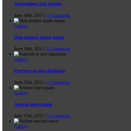
Suspendisse Sed Sagittis
June 30th, 2015
|
0 Comments
Gallery
Duis tempor turpis neque
June 29th, 2015
|
0 Comments
Gallery
Praesent ut sem dignissim
June 15th, 2015
|
0 Comments
Gallery
Aenean ieget quam
June 15th, 2015
|
0 Comments
Gallery