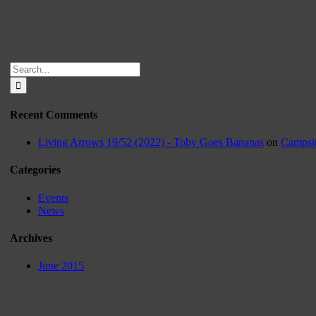
Search
for:
Recent Comments
Living Arrows 19/52 (2022) - Toby Goes Bananas
on
Campsit
Categories
Events
News
Archives
June 2015