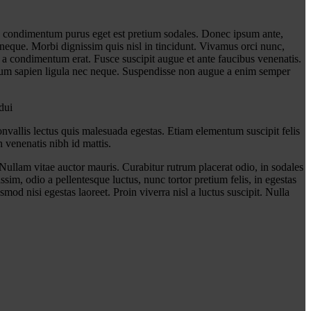
 In condimentum purus eget est pretium sodales. Donec ipsum ante,
neque. Morbi dignissim quis nisl in tincidunt. Vivamus orci nunc,
, a condimentum erat. Fusce suscipit augue et ante faucibus venenatis.
etium sapien ligula nec neque. Suspendisse non augue a enim semper
dui
nvallis lectus quis malesuada egestas. Etiam elementum suscipit felis
 venenatis nibh id mattis.
Nullam vitae auctor mauris. Curabitur rutrum placerat odio, in sodales
sim, odio a pellentesque luctus, nunc tortor pretium felis, in egestas
mod nisi egestas laoreet. Proin viverra nisl a luctus suscipit. Nulla