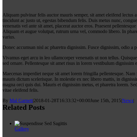
A
liquam pulvinar felis auctor mauris semper, sit amet eleifend lectu
tincidunt ac justo ut, egestas bibendum felis. Duis metus nunc, congu
venenatis vel ante sit amet, placerat auctor eros. Praesent pellentesq
Aliquam et augue volutpat, rutrum urna vel, commodo libero. In pharet
varius.
Donec accumsan nisl ac pharetra dignissim. Fusce dignissim, odio a pel
Vivamus eget arcu in leo ullamcorper venenatis ut non tellus. Quisque
sed ornare. Pellentesque sit amet risus in lorem vestibulum dignissim
Maecenas imperdiet neque sit amet lorem fringilla pellentesque. Nam f
mauris dictum scelerisque. In molestie ex nec libero mattis, in digniss
magna orci quis dui. Mauris et dignissim metus, et pharetra lorem. Sed t
vitae eleifend felis.
By
Mal Garnett
|
2018-01-28T16:33:32+00:00
June 15th, 2015
|
News
|
Related Posts
Gallery